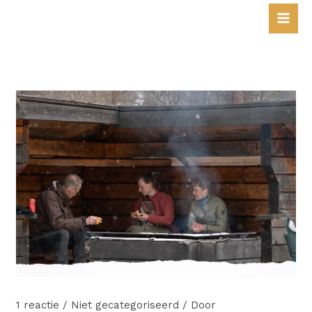
Ga
naar
de
inhoud
1 reactie
/
Niet gecategoriseerd
/ Door